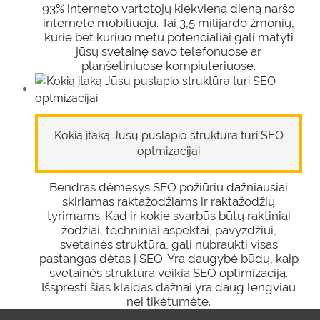
93% interneto vartotojų kiekvieną dieną naršo
internete mobiliuoju. Tai 3,5 milijardo žmonių,
kurie bet kuriuo metu potencialiai gali matyti
jūsų svetainę savo telefonuose ar
planšetiniuose kompiuteriuose.
Kokią įtaką Jūsų puslapio struktūra turi SEO
optmizacijai
Bendras dėmesys SEO požiūriu dažniausiai
skiriamas raktažodžiams ir raktažodžių
tyrimams. Kad ir kokie svarbūs būtų raktiniai
žodžiai, techniniai aspektai, pavyzdžiui,
svetainės struktūra, gali nubraukti visas
pastangas dėtas į SEO. Yra daugybė būdų, kaip
svetainės struktūra veikia SEO optimizaciją.
Išspresti šias klaidas dažnai yra daug lengviau
nei tikėtumėte.