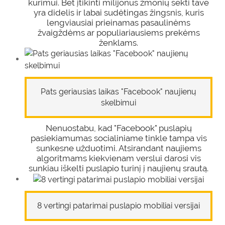
kūrimui. Bet įtikinti milijonus žmonių sekti tave
yra didelis ir labai sudėtingas žingsnis, kuris
lengviausiai prieinamas pasaulinėms
žvaigždėms ar populiariausiems prekėms
ženklams.
Pats geriausias laikas "Facebook" naujienų
skelbimui
Nenuostabu, kad "Facebook" puslapių
pasiekiamumas socialiniame tinkle tampa vis
sunkesne užduotimi. Atsirandant naujiems
algoritmams kiekvienam verslui darosi vis
sunkiau iškelti puslapio turinį į naujienų srautą.
8 vertingi patarimai puslapio mobiliai versijai