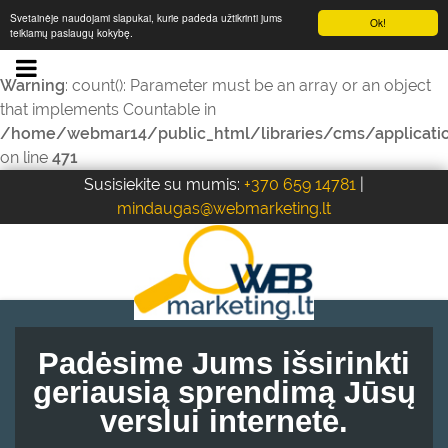
Svetainėje naudojami slapukai, kurie padeda užtikrinti jums
Ok!
teikiamų paslaugų kokybę.
Warning
: count(): Parameter must be an array or an object
that implements Countable in
/home/webmar14/public_html/libraries/cms/applicati
on line
471
Susisiekite su mumis:
+370 659 14781
|
Padėsime Jums išsirinkti
geriausią sprendimą Jūsų
verslui internete.