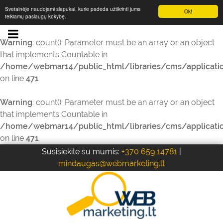
Svetainėje naudojami slapukai, kurie padeda užtikrinti jums
Ok!
teikiamų paslaugų kokybę.
Warning
: count(): Parameter must be an array or an object
that implements Countable in
/home/webmar14/public_html/libraries/cms/applicati
on line
471
Warning
: count(): Parameter must be an array or an object
that implements Countable in
/home/webmar14/public_html/libraries/cms/applicati
on line
471
Susisiekite su mumis:
+370 659 14781
|