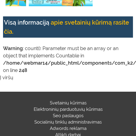
Visą informaciją
apie svetainių kūrimą rasite
čia.
Warning
: count(): Parameter must be an array or an
object that implements Countable in
/home/webmar14/public_html/components/com_k2/t
on line
248
Į viršų
Svetainių kūrimas
Elektroninių parduotuvių kūrimas
Seo paslaugos
Socialinių tinklų administravimas
Adwords reklama
Atlikti darbai