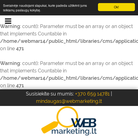
Svetainėje naudojami slapukai, kurie padeda užtikrinti jums
Ok!
teikiamų paslaugų kokybę.
Warning
: count(): Parameter must be an array or an object
that implements Countable in
/home/webmar14/public_html/libraries/cms/applicati
on line
471
Warning
: count(): Parameter must be an array or an object
that implements Countable in
/home/webmar14/public_html/libraries/cms/applicati
on line
471
Susisiekite su mumis:
+370 659 14781
|