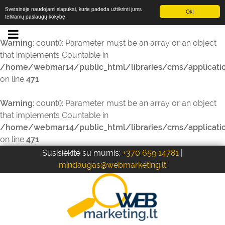
Svetainėje naudojami slapukai, kurie padeda užtikrinti jums
Ok!
teikiamų paslaugų kokybę.
Warning
: count(): Parameter must be an array or an object
that implements Countable in
/home/webmar14/public_html/libraries/cms/applicati
on line
471
Warning
: count(): Parameter must be an array or an object
that implements Countable in
/home/webmar14/public_html/libraries/cms/applicati
on line
471
Susisiekite su mumis:
+370 659 14781
|