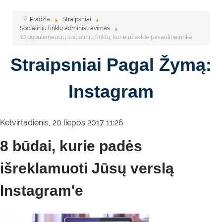
Pradžia
Straipsniai
Socialinių tinklų administravimas
10 populiariausių socialinių tinklų, kurie užvaldė pasaulinę rinką
Straipsniai Pagal Žymą:
Instagram
Ketvirtadienis, 20 liepos 2017 11:26
8 būdai, kurie padės
išreklamuoti Jūsų verslą
Instagram'e