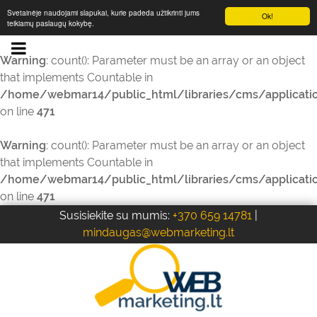
Svetainėje naudojami slapukai, kurie padeda užtikrinti jums
Ok!
teikiamų paslaugų kokybę.
Warning
: count(): Parameter must be an array or an object
that implements Countable in
/home/webmar14/public_html/libraries/cms/applicati
on line
471
Warning
: count(): Parameter must be an array or an object
that implements Countable in
/home/webmar14/public_html/libraries/cms/applicati
on line
471
Susisiekite su mumis:
+370 659 14781
|