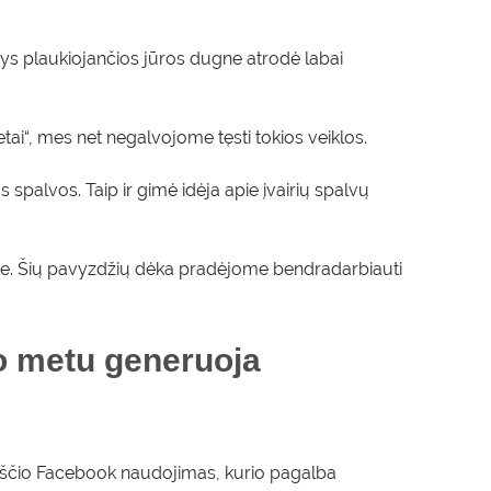
ys plaukiojančios jūros dugne atrodė labai
tai“, mes net negalvojome tęsti tokios veiklos.
palvos. Taip ir gimė idėja apie įvairių spalvų
ske. Šių pavyzdžių dėka pradėjome bendradarbiauti
uo metu generuoja
araščio Facebook naudojimas, kurio pagalba