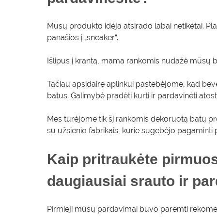
Mūsų produkto idėja atsirado labai netikėtai. 
panašios į „sneaker“.
Išlipus į krantą, mama rankomis nudažė mūsų balt
Tačiau apsidairę aplinkui pastebėjome, kad beve
batus. Galimybė pradėti kurti ir pardavinėti ato
Mes turėjome tik šį rankomis dekoruotą batų pr
su užsienio fabrikais, kurie sugebėjo pagaminti 
Kaip pritraukėte pirmuos
daugiausiai srauto ir p
Pirmieji mūsų pardavimai buvo paremti rekomend