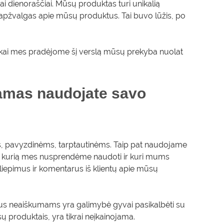
i dienoraščiai. Mūsų produktas turi unikalią
apžvalgas apie mūsų produktus. Tai buvo lūžis, po
 kai mes pradėjome šį verslą mūsų prekyba nuolat
ramas naudojate savo
, pavyzdinėms, tarptautinėms. Taip pat naudojame
ma, kurią mes nusprendėme naudoti ir kuri mums
siliepimus ir komentarus iš klientų apie mūsų
us neaiškumams yra galimybė gyvai pasikalbėti su
sų produktais, yra tikrai neįkainojama.