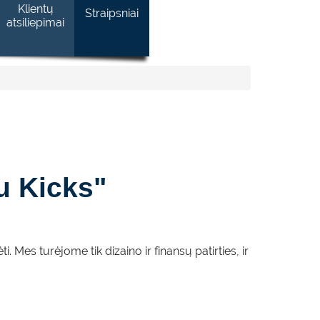
Klientų
Straipsniai
atsiliepimai
lu Kicks"
s turėjome tik dizaino ir finansų patirties, ir