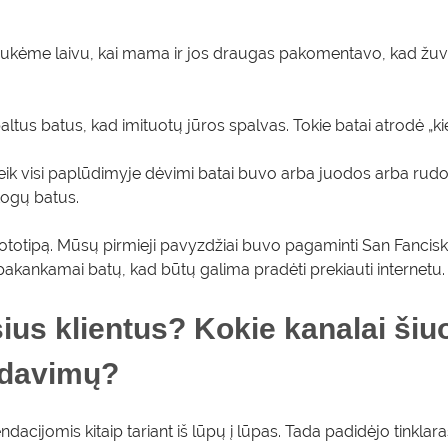
Plaukėme laivu, kai mama ir jos draugas pakomentavo, kad žuv
us batus, kad imituotų jūros spalvas. Tokie batai atrodė „kie
ik visi paplūdimyje dėvimi batai buvo arba juodos arba rudos s
stogų batus.
ototipą. Mūsų pirmieji pavyzdžiai buvo pagaminti San Fanci
pakankamai batų, kad būtų galima pradėti prekiauti internetu.
ius klientus? Kokie kanalai ši
ardavimų?
acijomis kitaip tariant iš lūpų į lūpas. Tada padidėjo tinkl