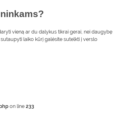
ininkams?
aryti vieną ar du dalykus tikrai gerai, nei daugybę
sutaupyti laiko kūrį galėsite sutelkti į verslo
php
on line
233