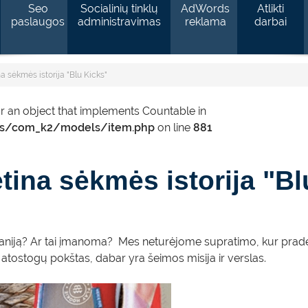
Seo
Socialinių tinklų
AdWords
Atlikti
paslaugos
administravimas
reklama
darbai
na sėkmės istorija "Blu Kicks"
or an object that implements Countable in
s/com_k2/models/item.php
on line
881
ėtina sėkmės istorija "B
ą? Ar tai įmanoma? Mes neturėjome supratimo, kur pradėti. Me
s atostogų pokštas, dabar yra šeimos misija ir verslas.