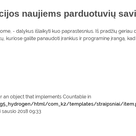
ijos naujiems parduotuvių sav
me, - dalykus išlaikyti kuo paprastesnius. Iš pradžių geriau d
ietų, kuriose galite panaudoti įrankius ir programinę įrangą, kad 
or an object that implements Countable in
5_hydrogen/html/com_k2/templates/straipsniai/item.
8 sausio 2018 09:33