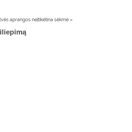
vės aprangos neįtikėtina sėkmė »
siliepimą