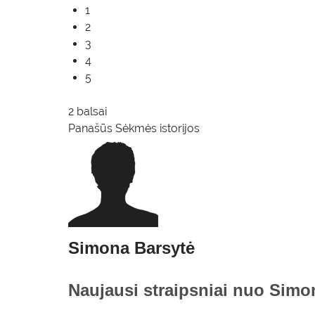
1
2
3
4
5
2 balsai
Panašūs
Sėkmės istorijos
Simona Barsytė
Naujausi straipsniai nuo Simo