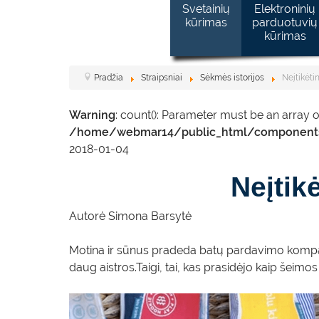
Svetainių
Elektroninių
kūrimas
parduotuvių
kūrimas
Pradžia
Straipsniai
Sėkmės istorijos
Neįtikėti
Warning
: count(): Parameter must be an array 
/home/webmar14/public_html/component
2018-01-04
Neįtik
Autorė
Simona Barsytė
Motina ir sūnus pradeda batų pardavimo kompanij
daug aistros.Taigi, tai, kas prasidėjo kaip šeimo