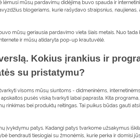
ė lėmusi mūsų pardavimų didėjimą buvo spauda ir internetinia
zdžius blogeriams, kurie rašydavo straipsnius, naujienas, 
buvo mūsų geriausia pardavimo vieta šiais metais. Nuo tada
nternete ir mūsų atidaryta pop-up krautuvėlė.
verslą. Kokius įrankius ir prog
atės su pristatymu?
tvarkyti visoms mūsų siuntoms - didmeninėms, internetinėms
iš apskaitos pusės viską tvarkyti labai paprasta. Kita progra
pimų rinkimas bei produktų reitingas. Tai puikus būdas gauti at
mų įvykdymu patys. Kadangi patys tvarkome užsakymus iškil
imybė bendrauti tiesiogiai su žmonėmis, kurie perka ir domisi jū