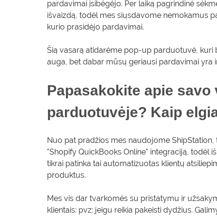
pardavimai įsibėgėjo. Per laiką pagrindinė sėkm
išvaizdą, todėl mes siųsdavome nemokamus pavy
kurio prasidėjo pardavimai.
Šią vasarą atidarėme pop-up parduotuvė, kuri 
auga, bet dabar mūsų geriausi pardavimai yra i
Papasakokite apie savo 
parduotuvėje? Kaip elgi
Nuo pat pradžios mes naudojome ShipStation, 
"Shopify QuickBooks Online" integraciją, todėl 
tikrai patinka tai automatizuotas klientų atsilie
produktus.
Mes vis dar tvarkomės su pristatymu ir užsaky
klientais: pvz: jeigu reikia pakeisti dydžius. Gal