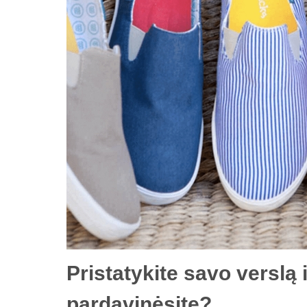
Pristatykite savo verslą
pardavinėsite?