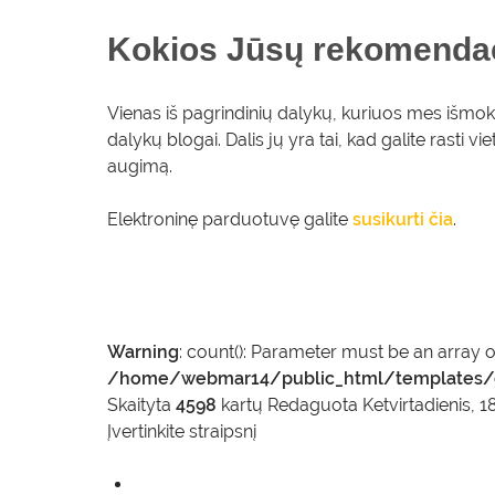
Kokios Jūsų rekomendac
Vienas iš pagrindinių dalykų, kuriuos mes išmoko
dalykų blogai. Dalis jų yra tai, kad galite rasti v
augimą.
Elektroninę parduotuvę galite
susikurti čia
.
Warning
: count(): Parameter must be an array 
/home/webmar14/public_html/templates/g
Skaityta
4598
kartų
Redaguota Ketvirtadienis, 1
Įvertinkite straipsnį