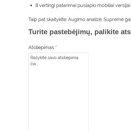
8 vertingi patarimai puslapio mobiliai versijai
Taip pat skaitykite:
Augimo analizė: Supreme gat
Turite pastebėjimų, palikite at
Atsiliepimas *