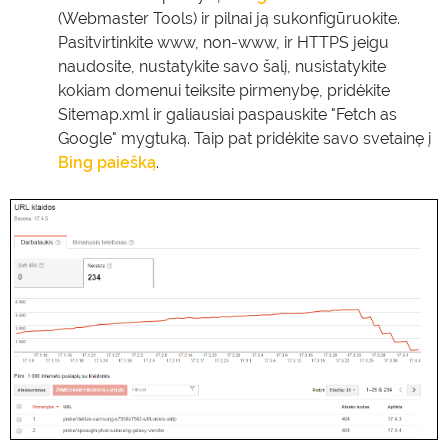
(Webmaster Tools) ir pilnai ją sukonfigūruokite.
Pasitvirtinkite www, non-www, ir HTTPS jeigu
naudosite, nustatykite savo šalį, nusistatykite
kokiam domenui teiksite pirmenybę, pridėkite
Sitemap.xml ir galiausiai paspauskite "Fetch as
Google" mygtuką. Taip pat pridėkite savo svetainę į
Bing paiešką
.