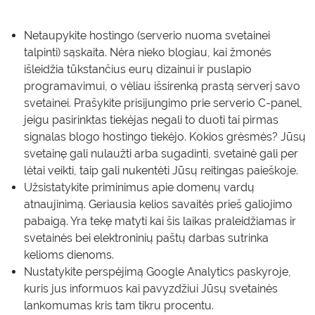
Netaupykite hostingo (serverio nuoma svetainei
talpinti) sąskaita. Nėra nieko blogiau, kai žmonės
išleidžia tūkstančius eurų dizainui ir puslapio
programavimui, o vėliau išsirenką prastą serverį savo
svetainei. Prašykite prisijungimo prie serverio C-panel,
jeigu pasirinktas tiekėjas negali to duoti tai pirmas
signalas blogo hostingo tiekėjo. Kokios grėsmės? Jūsų
svetainę gali nulaužti arba sugadinti, svetainė gali per
lėtai veikti, taip gali nukentėti Jūsų reitingas paieškoje.
Užsistatykite priminimus apie domenų vardų
atnaujinimą. Geriausia kelios savaitės prieš galiojimo
pabaigą. Yra tekę matyti kai šis laikas praleidžiamas ir
svetainės bei elektroninių paštų darbas sutrinka
kelioms dienoms.
Nustatykite perspėjimą Google Analytics paskyroje,
kuris jus informuos kai pavyzdžiui Jūsų svetainės
lankomumas kris tam tikru procentu.