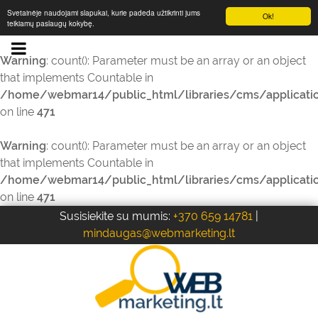
Svetainėje naudojami slapukai, kurie padeda užtikrinti jums
Ok!
teikiamų paslaugų kokybę.
Warning
: count(): Parameter must be an array or an object
that implements Countable in
/home/webmar14/public_html/libraries/cms/applicati
on line
471
Warning
: count(): Parameter must be an array or an object
that implements Countable in
/home/webmar14/public_html/libraries/cms/applicati
on line
471
Susisiekite su mumis:
+370 659 14781
|