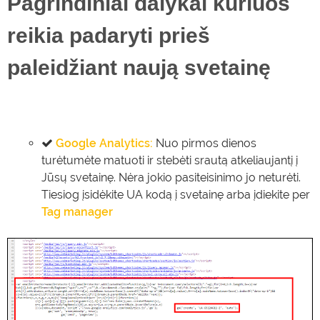
Pagrindiniai dalykai kuriuos
reikia padaryti prieš
paleidžiant naują svetainę
Google Analytics:
Nuo pirmos dienos
turėtumėte matuoti ir stebėti srautą atkeliaujantį į
Jūsų svetainę. Nėra jokio pasiteisinimo jo neturėti.
Tiesiog įsidėkite UA kodą į svetainę arba įdiekite per
Tag manager