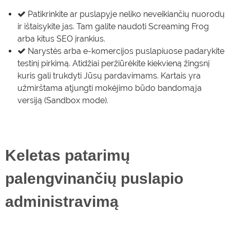
Patikrinkite ar puslapyje neliko neveikiančių nuorodų
ir ištaisykite jas. Tam galite naudoti Screaming Frog
arba kitus SEO įrankius.
Narystės arba e-komercijos puslapiuose padarykite
testinį pirkimą. Atidžiai peržiūrėkite kiekvieną žingsnį
kuris gali trukdyti Jūsų pardavimams. Kartais yra
užmirštama atjungti mokėjimo būdo bandomąja
versiją (Sandbox mode).
Keletas patarimų
palengvinančių puslapio
administravimą