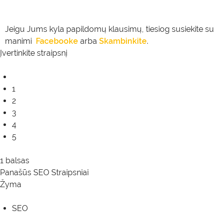
Jeigu Jums kyla papildomų klausimų, tiesiog susiekite su
manimi
Facebooke
arba
Skambinkite
.
Įvertinkite straipsnį
1
2
3
4
5
1 balsas
Panašūs
SEO Straipsniai
Žyma
SEO