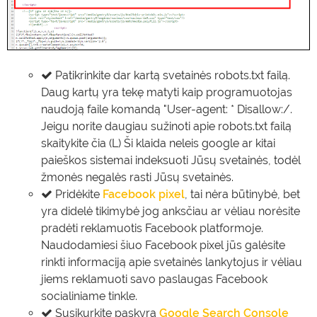
Patikrinkite dar kartą svetainės robots.txt failą.
Daug kartų yra tekę matyti kaip programuotojas
naudoją faile komandą "User-agent: * Disallow:/.
Jeigu norite daugiau sužinoti apie robots.txt failą
skaitykite čia (L) Ši klaida neleis google ar kitai
paieškos sistemai indeksuoti Jūsų svetainės, todėl
žmonės negalės rasti Jūsų svetainės.
Pridėkite
Facebook pixel
, tai nėra būtinybė, bet
yra didelė tikimybė jog anksčiau ar vėliau norėsite
pradėti reklamuotis Facebook platformoje.
Naudodamiesi šiuo Facebook pixel jūs galėsite
rinkti informaciją apie svetainės lankytojus ir vėliau
jiems reklamuoti savo paslaugas Facebook
socialiniame tinkle.
Susikurkite paskyrą
Google Search Console