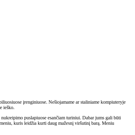
obiliuosiuose įrenginiuose. Nešiojamame ar staliniame kompiuteryje
e ieško.
r nukreipimo puslapiuose esančiam turiniui. Dabar jums gali būti
 meniu, kuris leidžia kurti daug mažesnį viršutinį barą. Meniu