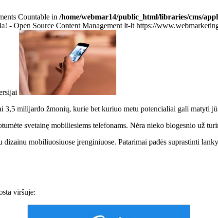
lements Countable in
/home/webmar14/public_html/libraries/cms/appl
la! - Open Source Content Management
lt-lt
https://www.webmarketing.l
rsijai
i 3,5 milijardo žmonių, kurie bet kuriuo metu potencialiai gali matyti j
izuotumėte svetainę mobiliesiems telefonams. Nėra nieko blogesnio už tur
 su dizainu mobiliuosiuose įrenginiuose. Patarimai padės suprastinti lank
sta viršuje: