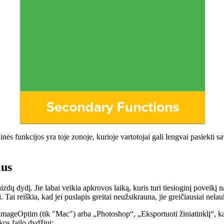
dinės funkcijos yra toje zonoje, kurioje vartotojai gali lengvai pasiekti sa
ius
aizdų dydį. Jie labai veikia apkrovos laiką, kuris turi tiesioginį poveikį
Tai reiškia, kad jei puslapis greitai neužsikrauna, jie greičiausiai nelau
ImageOptim (tik "Mac") arba „Photoshop“, „Eksportuoti žiniatinklį“, ka
kos failo dydžiui: