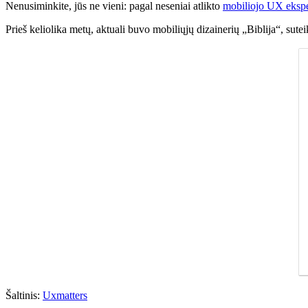
Nenusiminkite, jūs ne vieni: pagal neseniai atlikto
mobiliojo UX ekspe
Prieš keliolika metų, aktuali buvo mobiliųjų dizainerių „Biblija“, sute
Šaltinis:
Uxmatters