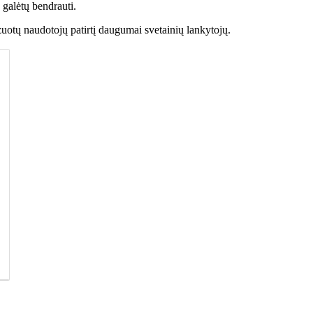
galėtų bendrauti.
izuotų naudotojų patirtį daugumai svetainių lankytojų.