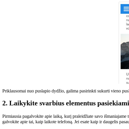
Priklausomai nuo puslapio dydžio, galima pasirinkti sukurti vieno pusl
2. Laikykite svarbius elementus pasiekiami
Pirmiausia pagalvokite apie laiką, kurį praleidžiate savo išmaniajame te
galvokite apie tai, kaip laikote telefoną. Jei esate kaip ir daugelis pas