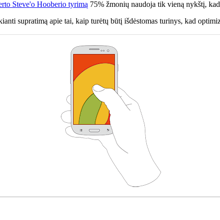
rto Steve'o Hooberio tyrimą
75% žmonių naudoja tik vieną nykštį, kad 
ikianti supratimą apie tai, kaip turėtų būtį išdėstomas turinys, kad optim