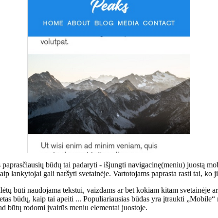
s paprasčiausių būdų tai padaryti - išjungti navigacinę(meniu) juostą m
p lankytojai gali naršyti svetainėje. Vartotojams paprasta rasti tai, ko ji
lėtų būti naudojama tekstui, vaizdams ar bet kokiam kitam svetainėje a
etas būdų, kaip tai apeiti ... Populiariausias būdas yra įtraukti „Mobile“
kad būtų rodomi įvairūs meniu elementai juostoje.