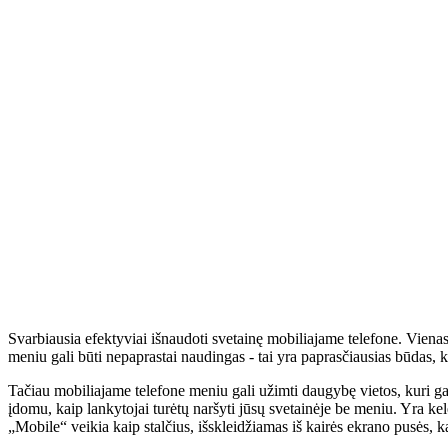
Svarbiausia efektyviai išnaudoti svetainę mobiliajame telefone. Viena
meniu gali būti nepaprastai naudingas - tai yra paprasčiausias būdas, kai
Tačiau mobiliajame telefone meniu gali užimti daugybę vietos, kuri ga
įdomu, kaip lankytojai turėtų naršyti jūsų svetainėje be meniu. Yra kel
„Mobile“ veikia kaip stalčius, išskleidžiamas iš kairės ekrano pusės, 