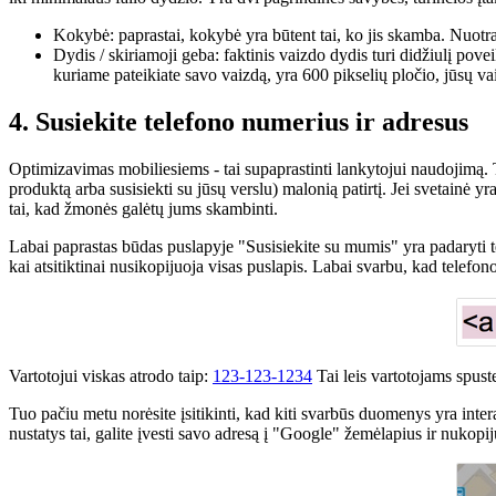
Kokybė: paprastai, kokybė yra būtent tai, ko jis skamba. Nuot
Dydis / skiriamoji geba: faktinis vaizdo dydis turi didžiulį pove
kuriame pateikiate savo vaizdą, yra 600 pikselių pločio, jūsų vaiz
4. Susiekite telefono numerius ir adresus
Optimizavimas mobiliesiems - tai supaprastinti lankytojui naudojimą. Ta
produktą arba susisiekti su jūsų verslu) malonią patirtį. Jei svetainė 
tai, kad žmonės galėtų jums skambinti.
Labai paprastas būdas puslapyje "Susisiekite su mumis" yra padaryti te
kai atsitiktinai nusikopijuoja visas puslapis. Labai svarbu, kad telefo
Vartotojui viskas atrodo taip:
123-123-1234
Tai leis vartotojams spuste
Tuo pačiu metu norėsite įsitikinti, kad kiti svarbūs duomenys yra in
nustatys tai, galite įvesti savo adresą į "Google" žemėlapius ir nukopi