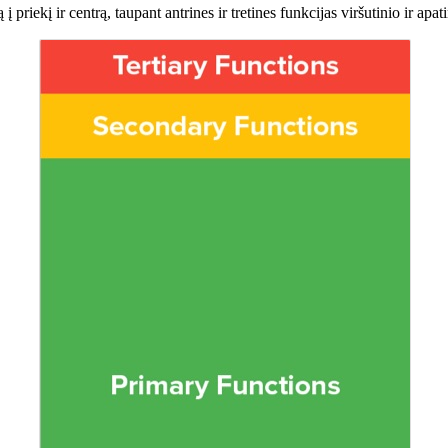
į priekį ir centrą, taupant antrines ir tretines funkcijas viršutinio ir apa