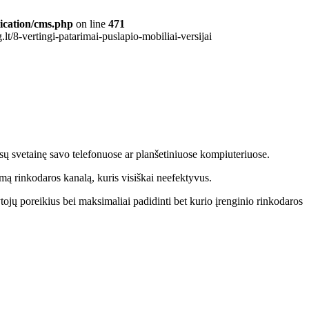
ication/cms.php
on line
471
t/8-vertingi-patarimai-puslapio-mobiliai-versijai
ūsų svetainę savo telefonuose ar planšetiniuose kompiuteriuose.
imą rinkodaros kanalą, kuris visiškai neefektyvus.
ytojų poreikius bei maksimaliai padidinti bet kurio įrenginio rinkodaros