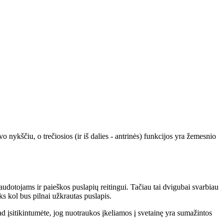
vo nykščiu, o trečiosios (ir iš dalies - antrinės) funkcijos yra žemesnio
 naudotojams ir paieškos puslapių reitingui. Tačiau tai dvigubai svarbiau
ks kol bus pilnai užkrautas puslapis.
d įsitikintumėte, jog nuotraukos įkeliamos į svetainę yra sumažintos