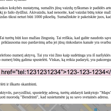
raukos kokybės nustatymą, sumažės jūsų vaizdų ryškumas ir padidės art
ikį jo failo dydžiui. Akivaizdu, kad nenorite, kad vaizdai būtų tokie maži
das tikrai neturi būti 1000 pikselių. Sumažinkite ir pakeiskite juos, kad t
i turėtų būti kuo mažiau žingsnių. Tai reiškia, kad galite naudotis sąvei
yra priklausoma nuo pardavimų arba jei jūsų rinkodaros kanale yra svarbus
lefono numerį aktyvų. Tai yra visi žino kaip sudėtinga yra iš naršyklės 
no numerį būtų galima spustelėti. Viskas, ką reikia padaryti, yra pakoreg
lėti ir iškarto skambinti.
teraktyvūs, pavyzdžiui, spustelėję adresą, turėtų atidaryti lankytojo "
juoti nuorodą "Bendrinti", kad susietumėte ją su savo svetainės adresu.