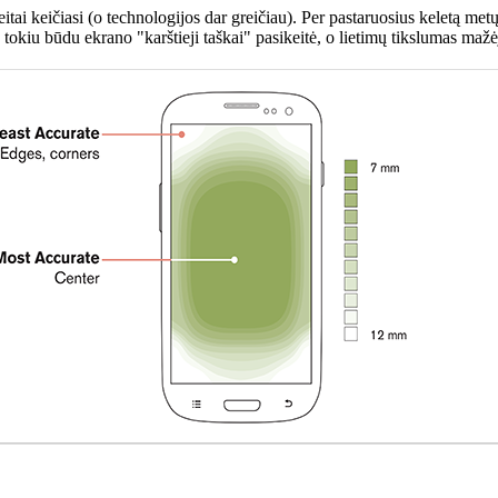
itai keičiasi (o technologijos dar greičiau). Per pastaruosius keletą metų
tokiu būdu ekrano "karštieji taškai" pasikeitė, o lietimų tikslumas mažėja