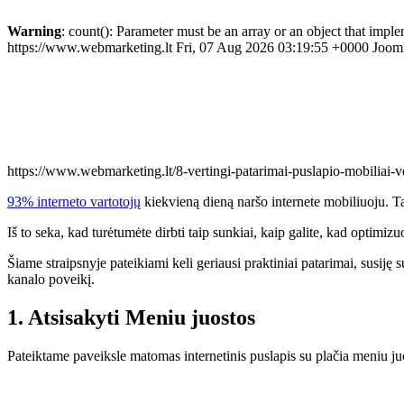
Warning
: count(): Parameter must be an array or an object that imp
https://www.webmarketing.lt
Fri, 07 Aug 2026 03:19:55 +0000
Joom
https://www.webmarketing.lt/8-vertingi-patarimai-puslapio-mobiliai-ve
93% interneto vartotojų
kiekvieną dieną naršo internete mobiliuoju. Ta
Iš to seka, kad turėtumėte dirbti taip sunkiai, kaip galite, kad optim
Šiame straipsnyje pateikiami keli geriausi praktiniai patarimai, susiję
kanalo poveikį.
1. Atsisakyti Meniu juostos
Pateiktame paveiksle matomas internetinis puslapis su plačia meniu juo