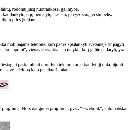
efaktų, rodomų jūsų nuotraukose, galimybė.
, kad lankytojai jų nematytų. Tačiau, pavyzdžiui, jei stulpelis,
ilptų prieš įkeliant.
ka mobiliajame telefone, kuri padės apsilankyti svetainėje (ir įsigyti
 "touchpoint", vienas iš svarbiausių dalykų, kurį galite padaryti, yra
tiesiogiai paskambinti nurodytu telefonu arba bandyti jį nukopijuoti
uoti savo telefoną kaip pateikta žemiau:
Maps" programą. Nors dauguma programų, pvz., "Facebook", automatiškai