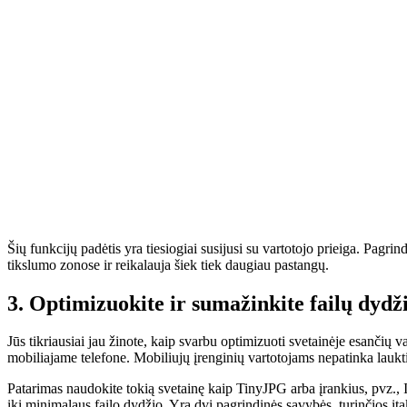
Šių funkcijų padėtis yra tiesiogiai susijusi su vartotojo prieiga. Pagrin
tikslumo zonose ir reikalauja šiek tiek daugiau pastangų.
3. Optimizuokite ir sumažinkite failų dydž
Jūs tikriausiai jau žinote, kaip svarbu optimizuoti svetainėje esančių v
mobiliajame telefone. Mobiliujų įrenginių vartotojams nepatinka laukti. 
Patarimas naudokite tokią svetainę kaip TinyJPG arba įrankius, pvz., 
iki minimalaus failo dydžio. Yra dvi pagrindinės savybės, turinčios įta