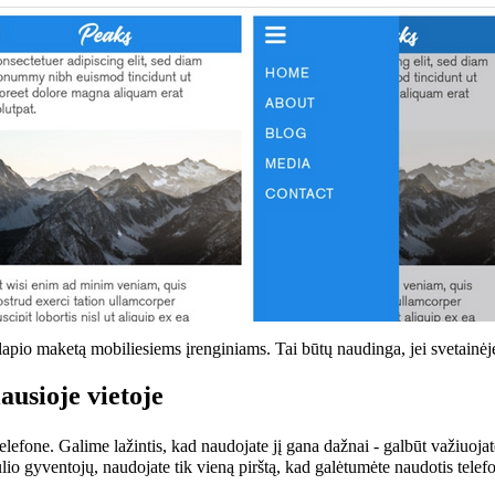
apio maketą mobiliesiems įrenginiams. Tai būtų naudinga, jei svetainėje 
ausioje vietoje
lefone. Galime lažintis, kad naudojate jį gana dažnai - galbūt važiuojate 
aulio gyventojų, naudojate tik vieną pirštą, kad galėtumėte naudotis telef